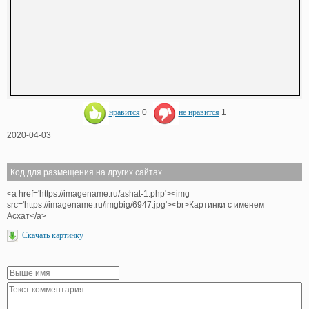
нравится
0
не нравится
1
2020-04-03
Код для размещения на других сайтах
<a href='https://imagename.ru/ashat-1.php'><img
src='https://imagename.ru/imgbig/6947.jpg'><br>Картинки с именем
Асхат</a>
Скачать картинку