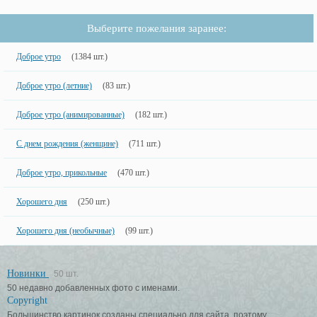
Выберите пожелания заранее:
Доброе утро
(1384 шт.)
Доброе утро (летние)
(83 шт.)
Доброе утро (анимированные)
(182 шт.)
С днем рождения (женщине)
(711 шт.)
Доброе утро, прикольные
(470 шт.)
Хорошего дня
(250 шт.)
Хорошего дня (необычные)
(99 шт.)
Новинки
50 шт.
50 недавно добавленных фото с именами.
Copyright
Большинство картинок созданы специально для сайта, поэтому