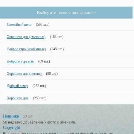
Выберите пожелания заранее:
Спокойной ночи
(567 шт.)
Хорошего дня (смешные)
(183 шт.)
Доброе утро (необычные)
(245 шт.)
Доброго утра мая
(69 шт.)
Хорошего дня (летние)
(80 шт.)
Добрый вечер
(262 шт.)
Хорошего дня
(250 шт.)
Новинки
50 шт.
50 недавно добавленных фото с именами.
Copyright
Большинство картинок созданы специально для сайта, поэтому