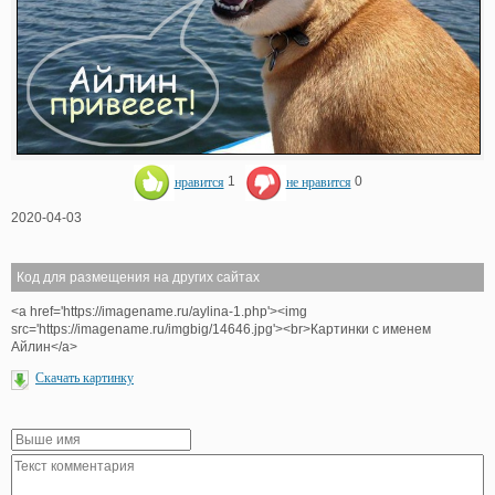
нравится
1
не нравится
0
2020-04-03
Код для размещения на других сайтах
<a href='https://imagename.ru/aylina-1.php'><img
src='https://imagename.ru/imgbig/14646.jpg'><br>Картинки с именем
Айлин</a>
Скачать картинку