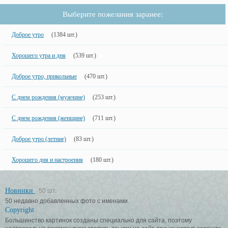
Выберите пожелания заранее:
Доброе утро
(1384 шт.)
Хорошего утра и дня
(539 шт.)
Доброе утро, прикольные
(470 шт.)
С днем рождения (мужчине)
(253 шт.)
С днем рождения (женщине)
(711 шт.)
Доброе утро (летние)
(83 шт.)
Хорошего дня и настроения
(180 шт.)
Новинки
50 шт.
50 недавно добавленных фото с именами.
Copyright
Большинство картинок созданы специально для сайта, поэтому