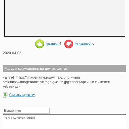
нравится
4
не нравится
0
2020-04-03
Код для размещения на других сайтах
<a href='https://imagename.ru/aylina-1.php'><img
src='https://imagename.ru/imgbig/4935.jpg'><br>Картинки с именем
Айлин</a>
Скачать картинку