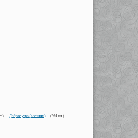
т.)
Доброе утро (весенние)
(264 шт.)