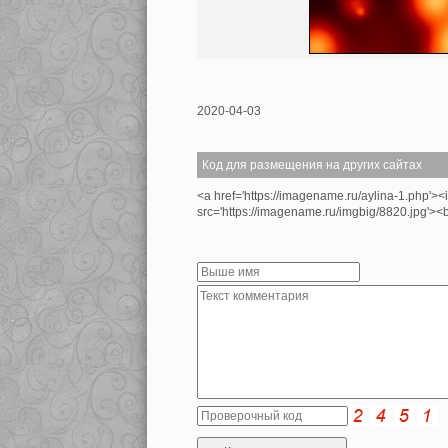
2020-04-03
Код для размещения на других сайтах
<a href='https://imagename.ru/aylina-1.php'>
src='https://imagename.ru/imgbig/8820.jpg'