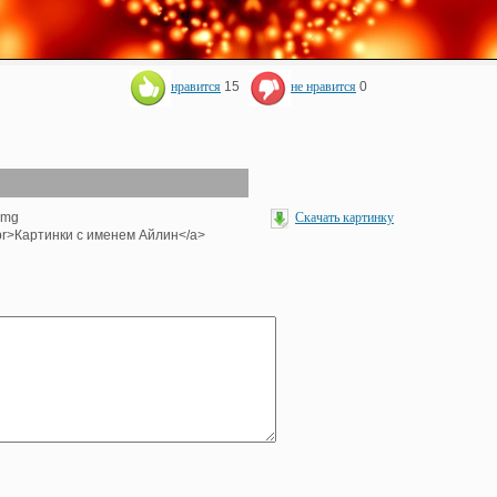
нравится
15
не нравится
0
<img
Скачать картинку
><br>Картинки с именем Айлин</a>