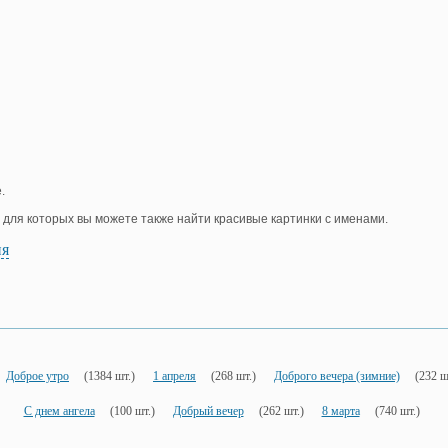
.
, для которых вы можете также найти красивые картинки с именами.
ия
Доброе утро
(1384 шт.)
1 апреля
(268 шт.)
Доброго вечера (зимние)
(232 ш
С днем ангела
(100 шт.)
Добрый вечер
(262 шт.)
8 марта
(740 шт.)