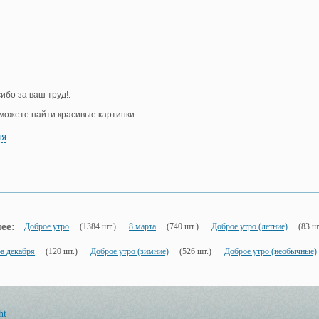
ибо за ваш труд!.
е можете найти красивые картинки.
ия
ее:
Доброе утро
(1384 шт.)
8 марта
(740 шт.)
Доброе утро (летние)
(83 ш
а декабря
(120 шт.)
Доброе утро (зимние)
(526 шт.)
Доброе утро (необычные)
ht