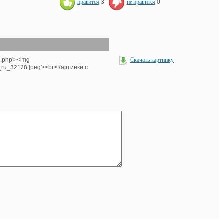
нравится
3
не нравится
0
1.php'><img
Скачать картинку
_ru_32128.jpeg'><br>Картинки с