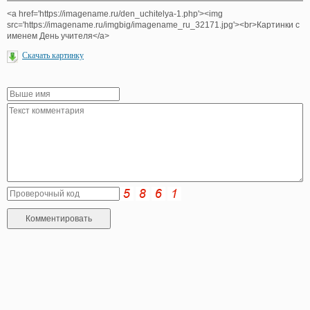
<a href='https://imagename.ru/den_uchitelya-1.php'><img
src='https://imagename.ru/imgbig/imagename_ru_32171.jpg'><br>Картинки с
именем День учителя</a>
Скачать картинку