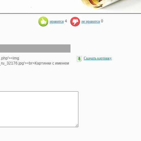
нравится
4
не нравится
0
1.php'><img
Скачать картинку
e_ru_32176.jpg'><br>Картинки с именем