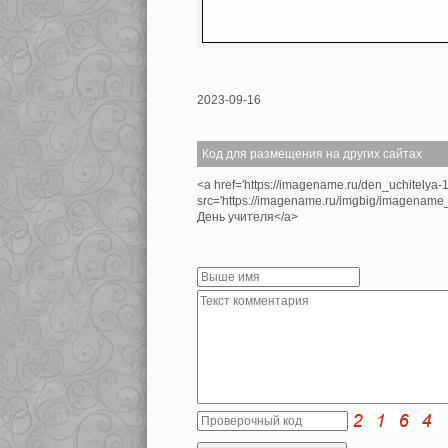
2023-09-16
Код для размещения на других сайтах
<a href='https://imagename.ru/den_uchitelya-
src='https://imagename.ru/imgbig/imagenam
День учителя</a>