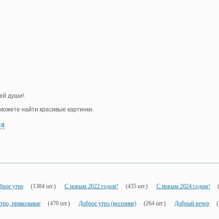
ей души!.
е можете найти красивые картинки.
ия
брое утро
(1384 шт.)
С новым 2022 годом!
(435 шт.)
С новым 2024 годом!
тро, прикольные
(470 шт.)
Доброе утро (весенние)
(264 шт.)
Добрый вечер
(