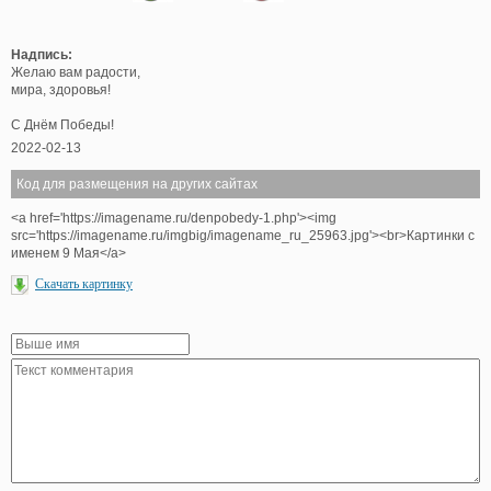
Надпись:
Желаю вам радости,
мира, здоровья!
С Днём Победы!
2022-02-13
Код для размещения на других сайтах
<a href='https://imagename.ru/denpobedy-1.php'><img
src='https://imagename.ru/imgbig/imagename_ru_25963.jpg'><br>Картинки с
именем 9 Мая</a>
Скачать картинку