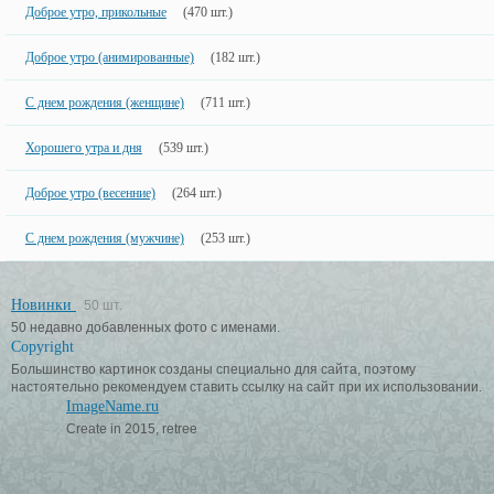
Доброе утро, прикольные
(470 шт.)
Доброе утро (анимированные)
(182 шт.)
С днем рождения (женщине)
(711 шт.)
Хорошего утра и дня
(539 шт.)
Доброе утро (весенние)
(264 шт.)
С днем рождения (мужчине)
(253 шт.)
Новинки
50 шт.
50 недавно добавленных фото с именами.
Copyright
Большинство картинок созданы специально для сайта, поэтому
настоятельно рекомендуем ставить ссылку на сайт при их использовании.
ImageName.ru
Create in 2015, retree