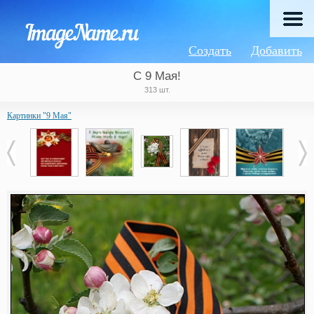
Создать
Добавить
C 9 Мая!
313 шт.
Картинки "9 Мая"