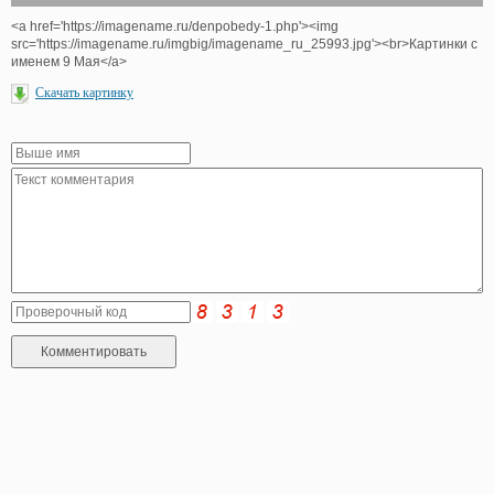
<a href='https://imagename.ru/denpobedy-1.php'><img
src='https://imagename.ru/imgbig/imagename_ru_25993.jpg'><br>Картинки с
именем 9 Мая</a>
Скачать картинку