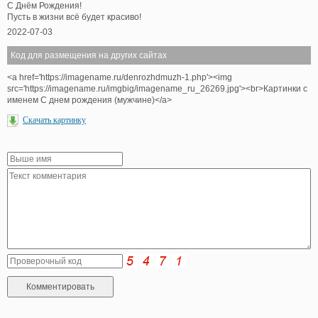
С Днём Рождения!
Пусть в жизни всё будет красиво!
2022-07-03
Код для размещения на других сайтах
<a href='https://imagename.ru/denrozhdmuzh-1.php'><img
src='https://imagename.ru/imgbig/imagename_ru_26269.jpg'><br>Картинки с
именем С днем рождения (мужчине)</a>
Скачать картинку