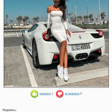
нравится
1
не нравится
0
Надпись: