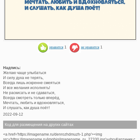
нравится
1
не нравится
1
Надпись:
Желаю чаще улыбаться
И силу духа не терять,
Всегда лишь искренне смеяться
И все желания исполнять!
Не раскисать и не сдаваться,
Всегда смотреть только вперёд,
Мечтать, любить и вдохновляться,
И слушать, как душа поёт!
2022-09-12
Код для размещения на других сайтах
<a href='https://imagename.ru/denrozhdmuzh-1.php'><img
src='https://imagename.ru/imgbig/imagename_ru_27330.jpg'><br>Картинки с