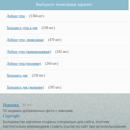
Выберите пожелания заранее:
Доброе утро
(1384 шт.)
Хорошего утра и дня
(539 шт.)
Доброе утро, прикольные
(470 шт.)
Доброе утро (анимированные)
(182 шт.)
Доброе утро (весенние)
(264 шт.)
Хорошего дня
(250 шт.)
Хорошего дня (женщине)
(195 шт.)
Новинки
50 шт.
50 недавно добавленных фото с именами.
Copyright
Большинство картинок созданы специально для сайта, поэтому
настоятельно рекомендуем ставить ссылку на сайт при их использовании.