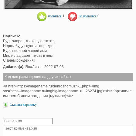
нравится
1
не нравится
0
Надпись:
Будь здоров, живи в достатке,
Нервы будут пусть в порядке,
Будет полной чашей дом,
Мир и лад царят пусть в нем!
С днём рождения!
Добавил(а)
: ЯнаЛиваз. 2022-07-03
Код для размещения на других сайтах
<a href='https://imagename.ru/denrozhdmuzh-1.php'><img
src='https://imagename.ru/imgbig/imagename_ru_26274.jpg'><br>Картинки с
именем С днем рождения (мужчине)</a>
Скачать картинку