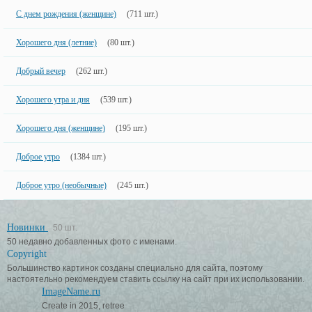
С днем рождения (женщине)
(711 шт.)
Хорошего дня (летние)
(80 шт.)
Добрый вечер
(262 шт.)
Хорошего утра и дня
(539 шт.)
Хорошего дня (женщине)
(195 шт.)
Доброе утро
(1384 шт.)
Доброе утро (необычные)
(245 шт.)
Новинки
50 шт.
50 недавно добавленных фото с именами.
Copyright
Большинство картинок созданы специально для сайта, поэтому
настоятельно рекомендуем ставить ссылку на сайт при их использовании.
ImageName.ru
Create in 2015, retree