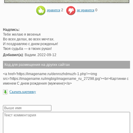
нравится
2
не нравится
0
Надпись:
Тебе желаю я везенья
Во всех делах, во всех мечтах.
И поздравляю с днем рожденья!
Твоя судьба — в твоих руках!
Добавил(а)
: Вадим. 2022-09-12
Код для размещения на других сайтах
<a href='https://imagename.ru/denrozhdmuzh-1.php'><img
src='https://imagename.ru/imgbig/imagename_ru_27298.jpg'><br>Картинки с
именем С днем рождения (мужчине)</a>
Скачать картинку