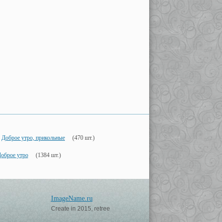
Доброе утро, прикольные
(470 шт.)
оброе утро
(1384 шт.)
ImageName.ru
Create in 2015, retree