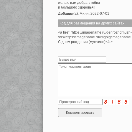
желаю вам добра, любви
и большого здоровья!
Добавил(а)
: Миля. 2022-07-01
Код для размещения на других сайтах
<a href='https://imagename.ru/denrozhdmuzh
src='https://imagename.ru/imgbig/imagenam
С днем рождения (мужчине)</a>