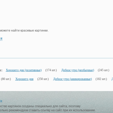
е можете найти красивые картинки.
ия
е:
Хорошего дня (позитивные)
(174 шт.)
Доброе утро (необычные)
(245 шт.)
(80 шт.)
Хорошего дня
(250 шт.)
Доброе утро (анимированные)
(182 шт.)
Д
ht
ство картинок созданы специально для сайта, поэтому
ельно рекомендуем ставить ссылку на сайт при их использовании.