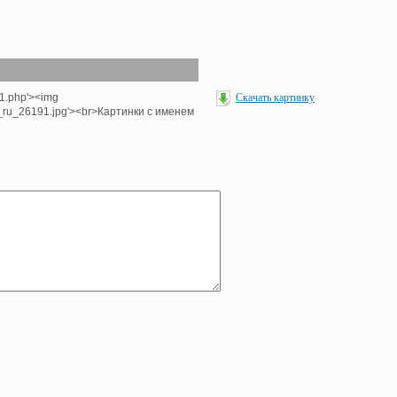
-1.php'><img
Скачать картинку
e_ru_26191.jpg'><br>Картинки с именем