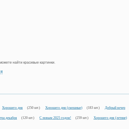
е можете найти красивые картинки.
ия
Хорошего дня
(250 шт.)
Хорошего дня (смешные)
(183 шт.)
Добрый вечер
тра декабря
(120 шт.)
С новым 2025 годом!
(259 шт.)
Хорошего дня (летние)