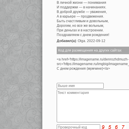
В личной жизни — понимания
И поддержки — в начинаниях.
В доброй дружбе — уважения,
А в карьере — продвижения.
Быть счастливым и довольным,
Дорогим, но все же вольным,
При деньгах и в настроении.
Поздравляем с днем рождения!
Добавил(а)
: Olga. 2022-09-12
Код для размещения на других сайтах
<a href='https://imagename.ru/denrozhdmuzh
src='https://imagename.ru/imgbig/imagenam
С днем рождения (мужчине)</a>