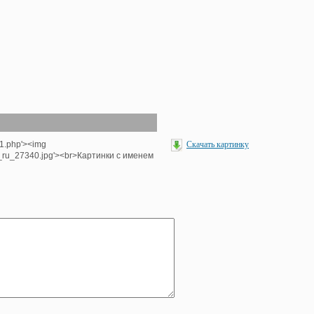
-1.php'><img
Скачать картинку
e_ru_27340.jpg'><br>Картинки с именем