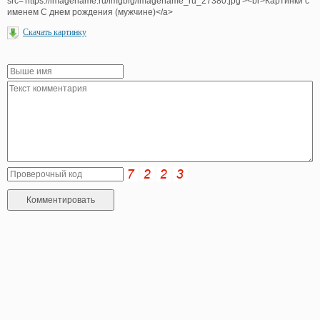
src='https://imagename.ru/imgbig/imagename_ru_27380.jpg'><br>Картинки с
именем С днем рождения (мужчине)</a>
Скачать картинку