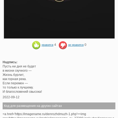
нравится
4
не нравится
0
Надпись:
Пусть ни дня не будет
в жизни скучного —
Жизнь бурлит,
как горная река.
Если перемен —
то только к лучшему.
И благословений свысока!
2022-09-12
Код для размещения на других сайтах
<a href='https://imagename.ru/denrozhdmuzh-1.php'><img