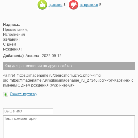
нравится
1
не нравится
0
Надпись:
Процветания,
Исполнения
желаний!
С Днём
Рождения!
Добавил(а)
: Анжела . 2022-09-12
Код для размещения на других сайтах
<a href='https://imagename.ru/denrozhdmuzh-1.php'><img
src='https://imagename.ru/imgbig/imagename_ru_27346.jpg'><br>Картинки с
именем С днем рождения (мужчине)</a>
Скачать картинку