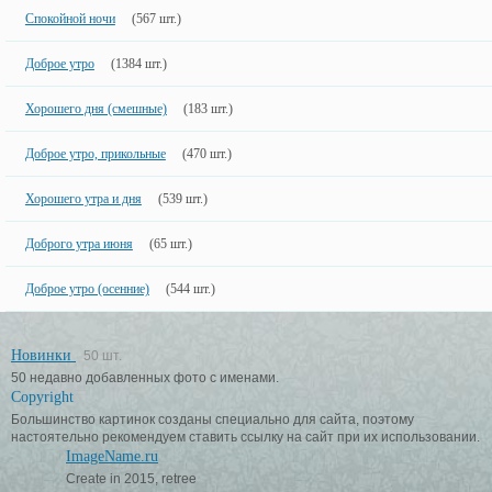
Спокойной ночи
(567 шт.)
Доброе утро
(1384 шт.)
Хорошего дня (смешные)
(183 шт.)
Доброе утро, прикольные
(470 шт.)
Хорошего утра и дня
(539 шт.)
Доброго утра июня
(65 шт.)
Доброе утро (осенние)
(544 шт.)
Новинки
50 шт.
50 недавно добавленных фото с именами.
Copyright
Большинство картинок созданы специально для сайта, поэтому
настоятельно рекомендуем ставить ссылку на сайт при их использовании.
ImageName.ru
Create in 2015, retree