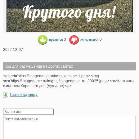
нравится
3
не нравится
0
2022-12-07
Код для размещения на других сайтах
<a href='https://imagename.ru/hdmuzhchine-1.php'><img
src='https://imagename.ru/imgbig/imagename_ru_30025.jpeg'><br>Картинки
с именем Хорошего дня (мужчине)</a>
Скачать картинку