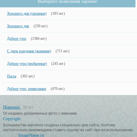
Выберите пожелания заранее:
Хорошего дня (смешные)
(183 шт.)
Хорошего дня
(250 шт.)
Доброе утро
(1384 шт.)
С днем рождения (женщине)
(711 шт.)
Доброе утро (необычные)
(245 шт.)
Пасха
(302 шт.)
Доброе утро, прикольные
(470 шт.)
Новинки
50 шт.
50 недавно добавленных фото с именами.
Copyright
Большинство картинок созданы специально для сайта, поэтому
настоятельно рекомендуем ставить ссылку на сайт при их использовании.
ImageName.ru