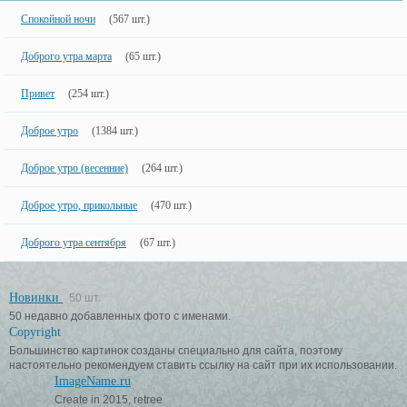
Спокойной ночи
(567 шт.)
Доброго утра марта
(65 шт.)
Привет
(254 шт.)
Доброе утро
(1384 шт.)
Доброе утро (весенние)
(264 шт.)
Доброе утро, прикольные
(470 шт.)
Доброго утра сентября
(67 шт.)
Новинки
50 шт.
50 недавно добавленных фото с именами.
Copyright
Большинство картинок созданы специально для сайта, поэтому
настоятельно рекомендуем ставить ссылку на сайт при их использовании.
ImageName.ru
Create in 2015, retree