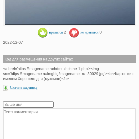
нравится
2
не нравится
0
2022-12-07
Код для размещения на других сайтах
<a href='https://imagename.ru/hdmuzhchine-1.php'><img
src='https://imagename.ru/imgbig/imagename_ru_30029.jpg'><br>Картинки с
именем Хорошего дня (мужчине)</a>
Скачать картинку