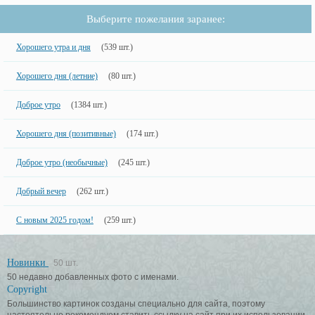
Выберите пожелания заранее:
Хорошего утра и дня
(539 шт.)
Хорошего дня (летние)
(80 шт.)
Доброе утро
(1384 шт.)
Хорошего дня (позитивные)
(174 шт.)
Доброе утро (необычные)
(245 шт.)
Добрый вечер
(262 шт.)
С новым 2025 годом!
(259 шт.)
Новинки
50 шт.
50 недавно добавленных фото с именами.
Copyright
Большинство картинок созданы специально для сайта, поэтому
настоятельно рекомендуем ставить ссылку на сайт при их использовании.