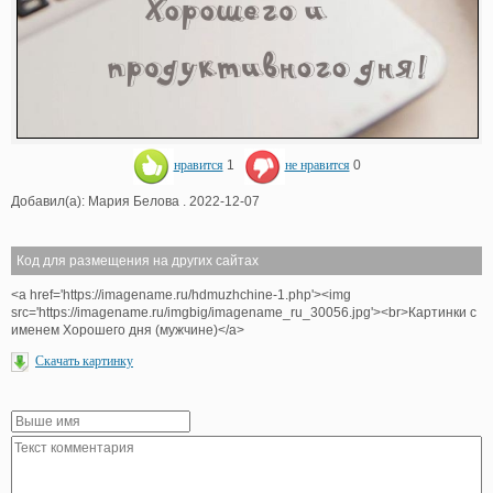
нравится
1
не нравится
0
Добавил(а): Мария Белова . 2022-12-07
Код для размещения на других сайтах
<a href='https://imagename.ru/hdmuzhchine-1.php'><img
src='https://imagename.ru/imgbig/imagename_ru_30056.jpg'><br>Картинки с
именем Хорошего дня (мужчине)</a>
Скачать картинку