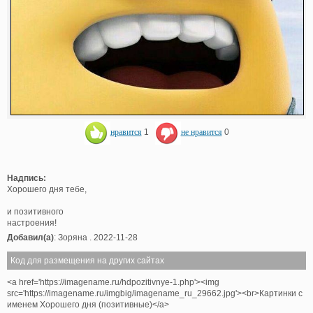
нравится
1
не нравится
0
Надпись:
Хорошего дня тебе,
и позитивного
настроения!
Добавил(а)
: Зоряна . 2022-11-28
Код для размещения на других сайтах
<a href='https://imagename.ru/hdpozitivnye-1.php'><img
src='https://imagename.ru/imgbig/imagename_ru_29662.jpg'><br>Картинки с
именем Хорошего дня (позитивные)</a>