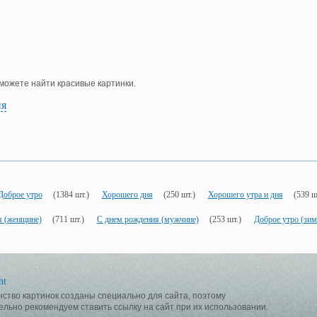
е можете найти красивые картинки.
ия
Доброе утро
(1384 шт.)
Хорошего дня
(250 шт.)
Хорошего утра и дня
(539 ш
я (женщине)
(711 шт.)
С днем рождения (мужчине)
(253 шт.)
Доброе утро (зим
ht
ство картинок созданы специально для сайта, поэтому
ельно рекомендуем ставить ссылку на сайт при их использовании.