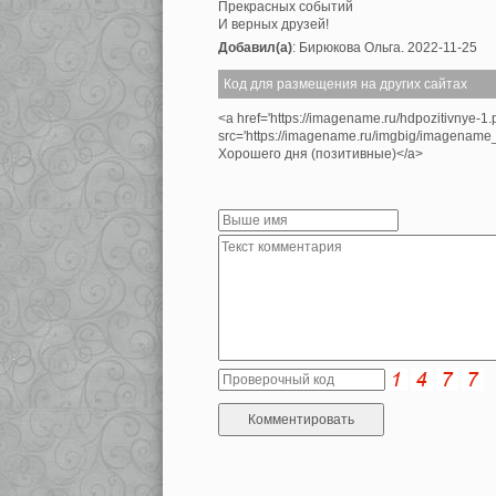
Прекрасных событий
И верных друзей!
Добавил(а)
: Бирюкова Ольга. 2022-11-25
Код для размещения на других сайтах
<a href='https://imagename.ru/hdpozitivnye-1
src='https://imagename.ru/imgbig/imagenam
Хорошего дня (позитивные)</a>