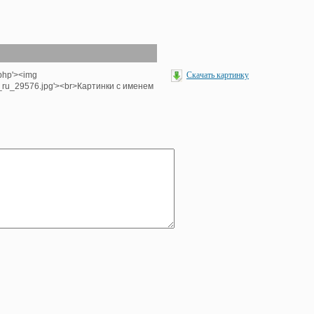
.php'><img
Скачать картинку
e_ru_29576.jpg'><br>Картинки с именем