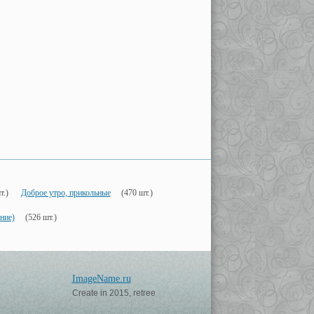
т.)
Доброе утро, прикольные
(470 шт.)
ние)
(526 шт.)
ImageName.ru
Create in 2015, retree