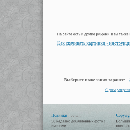
На сайте есть и другие рубрики, в вы такж
Как скачивать картинки - инструкц
Выберите пожелания заранее:
С днем рождени
Новинки
Copyrig
50 шт.
50 недавно добавленных фото с
Большин
именами.
настоят