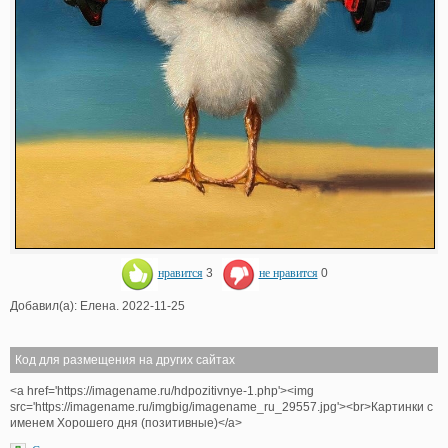
нравится
3
не нравится
0
Добавил(а): Елена. 2022-11-25
Код для размещения на других сайтах
<a href='https://imagename.ru/hdpozitivnye-1.php'><img
src='https://imagename.ru/imgbig/imagename_ru_29557.jpg'><br>Картинки с
именем Хорошего дня (позитивные)</a>