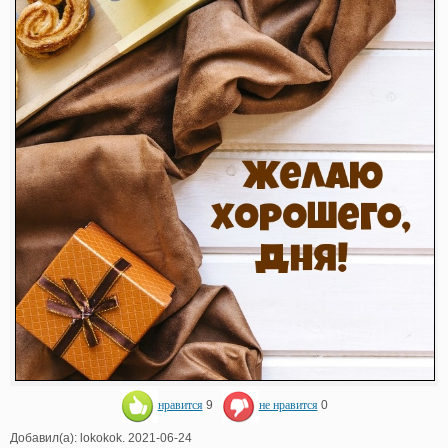
нравится
9
не нравится
0
Добавил(а): lokokok. 2021-06-24