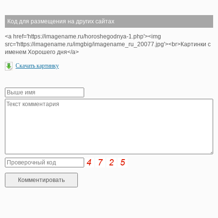
Код для размещения на других сайтах
<a href='https://imagename.ru/horoshegodnya-1.php'><img
src='https://imagename.ru/imgbig/imagename_ru_20077.jpg'><br>Картинки с
именем Хорошего дня</a>
Скачать картинку