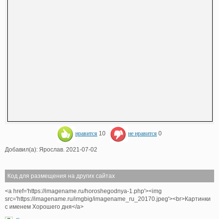
нравится
10
не нравится
0
Добавил(а): Ярослав. 2021-07-02
Код для размещения на других сайтах
<a href='https://imagename.ru/horoshegodnya-1.php'><img
src='https://imagename.ru/imgbig/imagename_ru_20170.jpeg'><br>Картинки
с именем Хорошего дня</a>