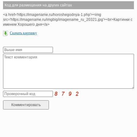
Код для размещения на других сайтах
<a href='https://imagename.ru/horoshegodnya-1.php'><img
src='https://imagename.ru/imgbig/imagename_ru_20321.jpg'><br>Картинки с
именем Хорошего дня</a>
Скачать картинку