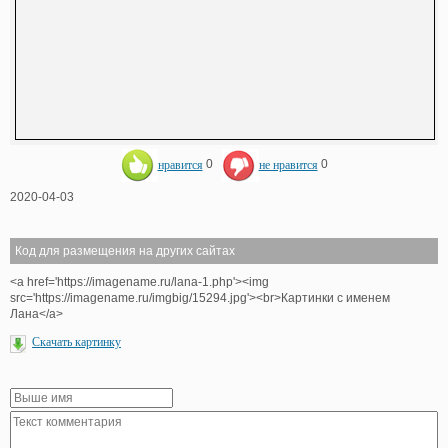
нравится
0
не нравится
0
2020-04-03
Код для размещения на других сайтах
<a href='https://imagename.ru/lana-1.php'><img
src='https://imagename.ru/imgbig/15294.jpg'><br>Картинки с именем
Лана</a>
Скачать картинку