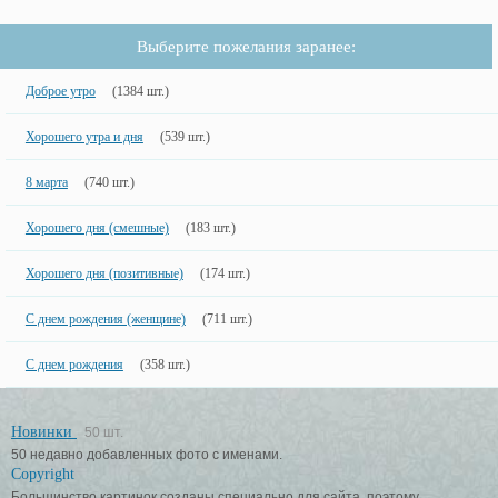
Выберите пожелания заранее:
Доброе утро
(1384 шт.)
Хорошего утра и дня
(539 шт.)
8 марта
(740 шт.)
Хорошего дня (смешные)
(183 шт.)
Хорошего дня (позитивные)
(174 шт.)
С днем рождения (женщине)
(711 шт.)
С днем рождения
(358 шт.)
Новинки
50 шт.
50 недавно добавленных фото с именами.
Copyright
Большинство картинок созданы специально для сайта, поэтому