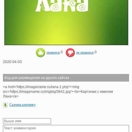
нравится
0
не нравится
0
2020-04-03
Код для размещения на других сайтах
<a href='https://imagename.ru/lana-1.php'><img
src='https://imagename.ru/imgbig/3641.jpg'><br>Картинки с именем
Лана</a>
Скачать картинку