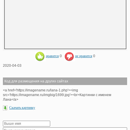
нравится
0
не нравится
0
2020-04-03
Код для размещения на других сайтах
<a href='https://imagename.ru/lana-1.php'><img
src='https://imagename.ru/imgbig/1699.jpg'><br>Картинки с именем
Лана</a>
Скачать картинку