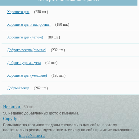
Хорошего дня
(250 шт.)
Хорошего дня и настроения
(180 шт.)
Хорошего дня (летние)
(80 шт.)
Доброго вечера (зимние)
(232 шт.)
Доброго утра августа
(65 шт.)
Хорошего дня (женщине)
(195 шт.)
Добрый вечер
(262 шт.)
Новинки
50 шт.
50 недавно добавленных фото с именами.
Copyright
Большинство картинок созданы специально для сайта, поэтому
настоятельно рекомендуем ставить ссылку на сайт при их использовании.
ImageName.ru