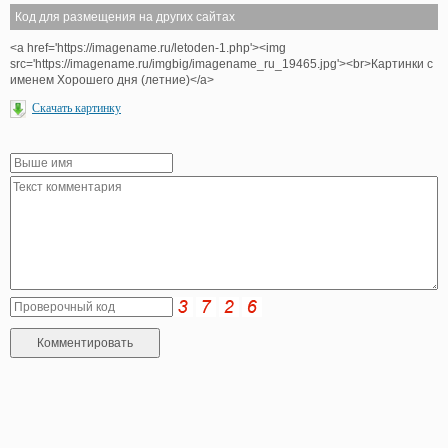
Код для размещения на других сайтах
<a href='https://imagename.ru/letoden-1.php'><img
src='https://imagename.ru/imgbig/imagename_ru_19465.jpg'><br>Картинки с
именем Хорошего дня (летние)</a>
Скачать картинку