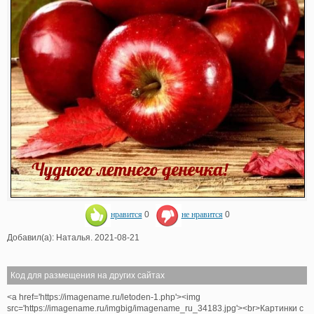
нравится
0
не нравится
0
Добавил(а): Наталья. 2021-08-21
Код для размещения на других сайтах
<a href='https://imagename.ru/letoden-1.php'><img
src='https://imagename.ru/imgbig/imagename_ru_34183.jpg'><br>Картинки с