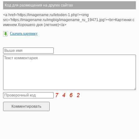
Код для размещения на других сайтах
<a href='https://imagename.ru/letoden-1.php'><img
src='https://imagename.ru/imgbig/imagename_ru_19471.jpg'><br>Картинки с
именем Хорошего дня (летние)</a>
Скачать картинку