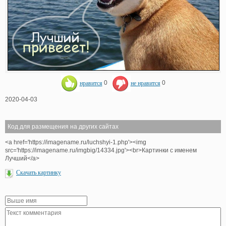
нравится
0
не нравится
0
2020-04-03
Код для размещения на других сайтах
<a href='https://imagename.ru/luchshyi-1.php'><img
src='https://imagename.ru/imgbig/14334.jpg'><br>Картинки с именем
Лучший</a>
Скачать картинку