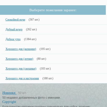
Выберите пожелания заранее:
Спокойной ночи
(567 шт.)
Добрый вечер
(262 шт.)
Доброе утро
(1384 шт.)
Хорошего дня (женщине)
(195 шт.)
Хорошего дня (летние)
(80 шт.)
Хорошего дня (смешные)
(183 шт.)
Хорошего дня и настроения
(180 шт.)
Новинки
50 шт.
50 недавно добавленных фото с именами.
Copyright
Большинство картинок созданы специально для сайта, поэтому