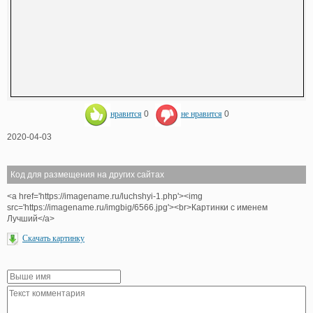
нравится
0
не нравится
0
2020-04-03
Код для размещения на других сайтах
<a href='https://imagename.ru/luchshyi-1.php'><img
src='https://imagename.ru/imgbig/6566.jpg'><br>Картинки с именем
Лучший</a>
Скачать картинку