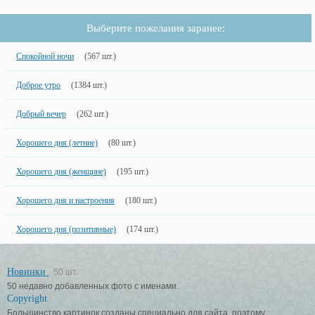
Выберите пожелания заранее:
Спокойной ночи
(567 шт.)
Доброе утро
(1384 шт.)
Добрый вечер
(262 шт.)
Хорошего дня (летние)
(80 шт.)
Хорошего дня (женщине)
(195 шт.)
Хорошего дня и настроения
(180 шт.)
Хорошего дня (позитивные)
(174 шт.)
Новинки
50 шт.
50 недавно добавленных фото с именами.
Copyright
Большинство картинок созданы специально для сайта, поэтому