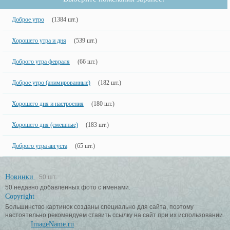
Доброе утро
(1384 шт.)
Хорошего утра и дня
(539 шт.)
Доброго утра февраля
(66 шт.)
Доброе утро (анимированные)
(182 шт.)
Хорошего дня и настроения
(180 шт.)
Хорошего дня (смешные)
(183 шт.)
Доброго утра августа
(65 шт.)
Новинки
50 шт.
50 недавно добавленных фото с именами.
Copyright
Большинство картинок созданы специально для сайта, поэтому
настоятельно рекомендуем ставить ссылку на сайт при их использовании.
ImageName.ru