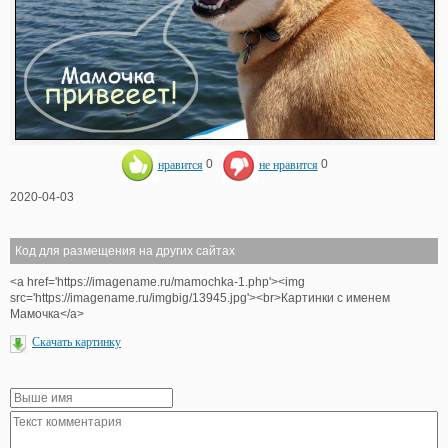
нравится
0
не нравится
0
2020-04-03
Код для размещения на других сайтах
<a href='https://imagename.ru/mamochka-1.php'><img
src='https://imagename.ru/imgbig/13945.jpg'><br>Картинки с именем
Мамочка</a>
Скачать картинку