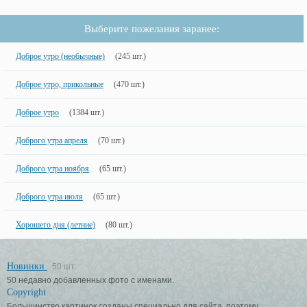
Выберите пожелания заранее:
Доброе утро (необычные)
(245 шт.)
Доброе утро, прикольные
(470 шт.)
Доброе утро
(1384 шт.)
Доброго утра апреля
(70 шт.)
Доброго утра ноября
(65 шт.)
Доброго утра июля
(65 шт.)
Хорошего дня (летние)
(80 шт.)
Новинки
50 шт.
50 недавно добавленных фото с именами.
Copyright
Большинство картинок созданы специально для сайта, поэтому