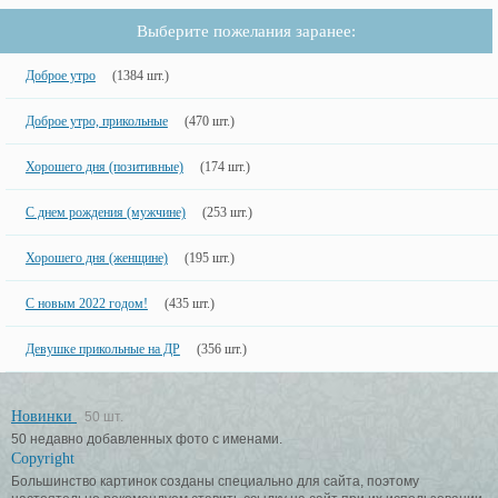
Выберите пожелания заранее:
Доброе утро
(1384 шт.)
Доброе утро, прикольные
(470 шт.)
Хорошего дня (позитивные)
(174 шт.)
С днем рождения (мужчине)
(253 шт.)
Хорошего дня (женщине)
(195 шт.)
С новым 2022 годом!
(435 шт.)
Девушке прикольные на ДР
(356 шт.)
Новинки
50 шт.
50 недавно добавленных фото с именами.
Copyright
Большинство картинок созданы специально для сайта, поэтому