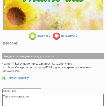
нравится
0
не нравится
0
2020-04-03
Код для размещения на других сайтах
<a href='https://imagename.ru/mamochka-1.php'><img
src='https://imagename.ru/imgbig/4234.jpg'><br>Картинки с именем
Мамочка</a>
Скачать картинку