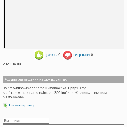
нравится
0
не нравится
0
2020-04-03
Код для размещения на других сайтах
<a href='https://imagename.ru/mamochka-1.php'><img
src='https://imagename.ru/imgbig/350.jpg'><br>Картинки с именем
Мамочка</a>
Скачать картинку