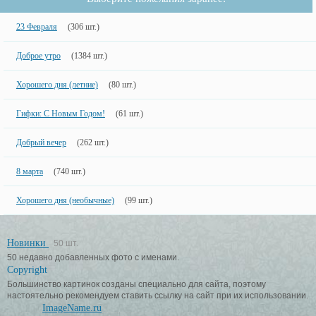
23 Февраля
(306 шт.)
Доброе утро
(1384 шт.)
Хорошего дня (летние)
(80 шт.)
Гифки: С Новым Годом!
(61 шт.)
Добрый вечер
(262 шт.)
8 марта
(740 шт.)
Хорошего дня (необычные)
(99 шт.)
Новинки
50 шт.
50 недавно добавленных фото с именами.
Copyright
Большинство картинок созданы специально для сайта, поэтому
настоятельно рекомендуем ставить ссылку на сайт при их использовании.
ImageName.ru