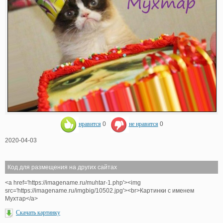
нравится
0
не нравится
0
2020-04-03
Код для размещения на других сайтах
<a href='https://imagename.ru/muhtar-1.php'><img
src='https://imagename.ru/imgbig/10502.jpg'><br>Картинки с именем
Мухтар</a>
Скачать картинку