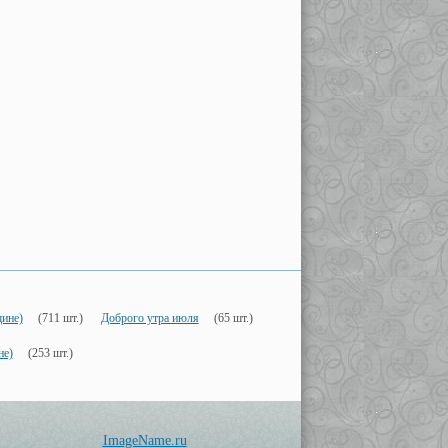
ине)
(711 шт.)
Доброго утра июля
(65 шт.)
не)
(253 шт.)
ImageName.ru