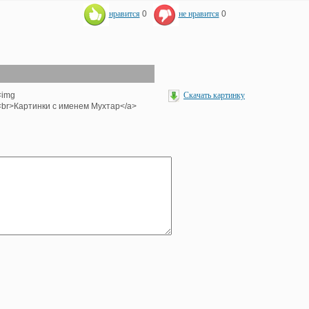
нравится
0
не нравится
0
<img
Скачать картинку
'><br>Картинки с именем Мухтар</a>