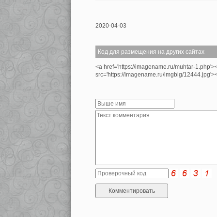
2020-04-03
Код для размещения на других сайтах
<a href='https://imagename.ru/muhtar-1.php'>
src='https://imagename.ru/imgbig/12444.jpg