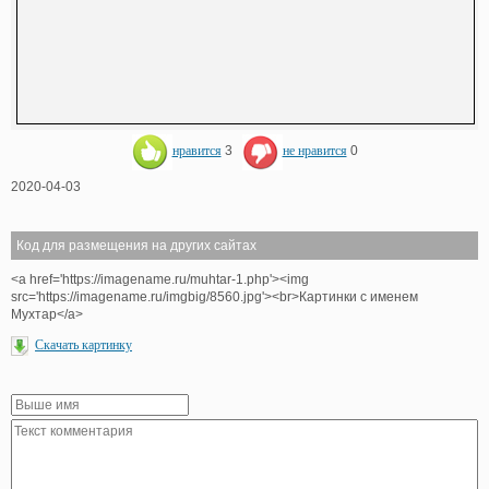
нравится
3
не нравится
0
2020-04-03
Код для размещения на других сайтах
<a href='https://imagename.ru/muhtar-1.php'><img
src='https://imagename.ru/imgbig/8560.jpg'><br>Картинки с именем
Мухтар</a>
Скачать картинку