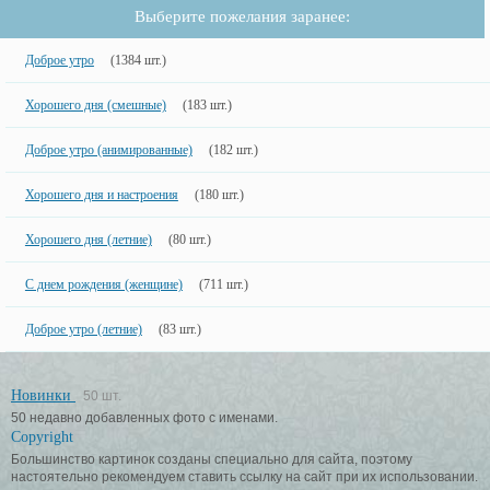
Выберите пожелания заранее:
Доброе утро
(1384 шт.)
Хорошего дня (смешные)
(183 шт.)
Доброе утро (анимированные)
(182 шт.)
Хорошего дня и настроения
(180 шт.)
Хорошего дня (летние)
(80 шт.)
С днем рождения (женщине)
(711 шт.)
Доброе утро (летние)
(83 шт.)
Новинки
50 шт.
50 недавно добавленных фото с именами.
Copyright
Большинство картинок созданы специально для сайта, поэтому
настоятельно рекомендуем ставить ссылку на сайт при их использовании.