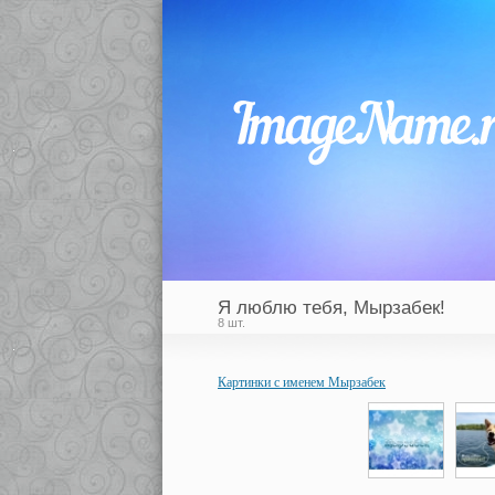
Я люблю тебя, Мырзабек!
8 шт.
Картинки с именем Мырзабек