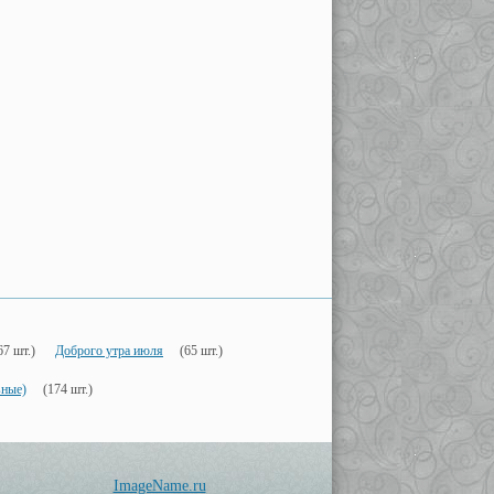
67 шт.)
Доброго утра июля
(65 шт.)
вные)
(174 шт.)
ImageName.ru