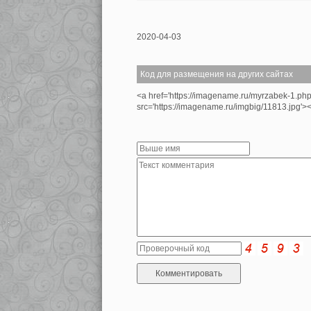
2020-04-03
Код для размещения на других сайтах
<a href='https://imagename.ru/myrzabek-1.ph
src='https://imagename.ru/imgbig/11813.jpg