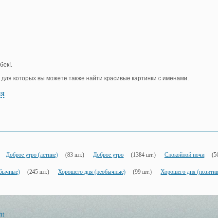
бек!.
, для которых вы можете также найти красивые картинки с именами.
ия
Доброе утро (летние)
(83 шт.)
Доброе утро
(1384 шт.)
Спокойной ночи
(5
обычные)
(245 шт.)
Хорошего дня (необычные)
(99 шт.)
Хорошего дня (позити
ht