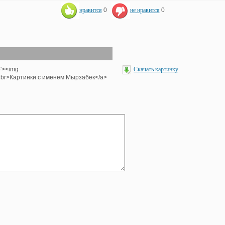
нравится
0
не нравится
0
p'><img
Скачать картинку
'><br>Картинки с именем Мырзабек</a>