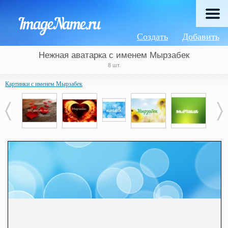
Создать
Добавить
Нежная аватарка с именем Мырзабек
8 шт.
Картинки с именем Мырзабек