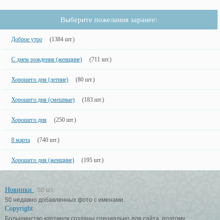
Выберите пожелания заранее:
Доброе утро
(1384 шт.)
С днем рождения (женщине)
(711 шт.)
Хорошего дня (летние)
(80 шт.)
Хорошего дня (смешные)
(183 шт.)
Хорошего дня
(250 шт.)
8 марта
(740 шт.)
Хорошего дня (женщине)
(195 шт.)
Новинки
50 шт.
50 недавно добавленных фото с именами.
Copyright
Большинство картинок созданы специально для сайта, поэтому