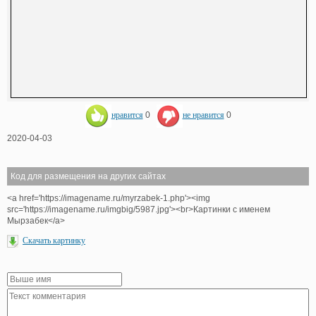
нравится
0
не нравится
0
2020-04-03
Код для размещения на других сайтах
<a href='https://imagename.ru/myrzabek-1.php'><img
src='https://imagename.ru/imgbig/5987.jpg'><br>Картинки с именем
Мырзабек</a>
Скачать картинку