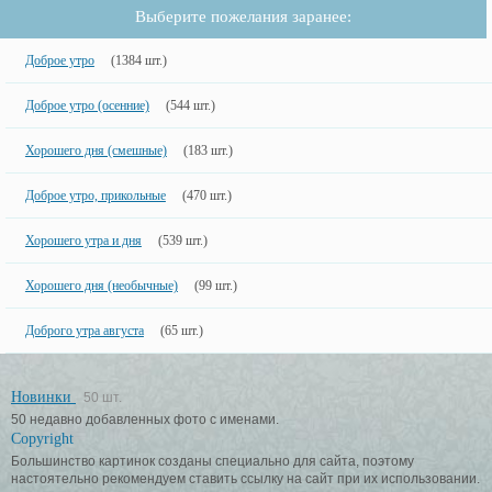
Выберите пожелания заранее:
Доброе утро
(1384 шт.)
Доброе утро (осенние)
(544 шт.)
Хорошего дня (смешные)
(183 шт.)
Доброе утро, прикольные
(470 шт.)
Хорошего утра и дня
(539 шт.)
Хорошего дня (необычные)
(99 шт.)
Доброго утра августа
(65 шт.)
Новинки
50 шт.
50 недавно добавленных фото с именами.
Copyright
Большинство картинок созданы специально для сайта, поэтому
настоятельно рекомендуем ставить ссылку на сайт при их использовании.