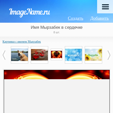
Создать
Добавить
Имя Мырзабек в сердечке
8 шт.
Картинки с именем Мырзабек