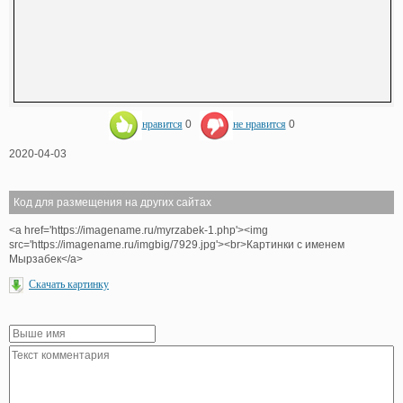
нравится
0
не нравится
0
2020-04-03
Код для размещения на других сайтах
<a href='https://imagename.ru/myrzabek-1.php'><img
src='https://imagename.ru/imgbig/7929.jpg'><br>Картинки с именем
Мырзабек</a>
Скачать картинку