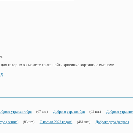
л.
, для которых вы можете также найти красивые картинки с именами.
ия
оброго утра сентября
(67 шт.)
Доброго утра ноября
(65 шт.)
Доброго утра ию
тро (летние)
(83 шт.)
С новым 2023 годом!
(461 шт.)
Доброго утра февраля