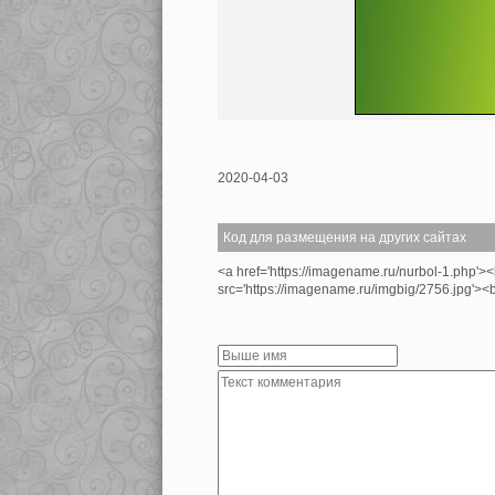
2020-04-03
Код для размещения на других сайтах
<a href='https://imagename.ru/nurbol-1.php'>
src='https://imagename.ru/imgbig/2756.jpg'