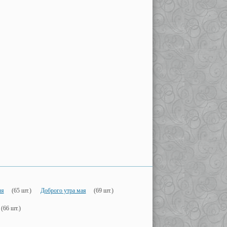
ля
(65 шт.)
Доброго утра мая
(69 шт.)
(66 шт.)