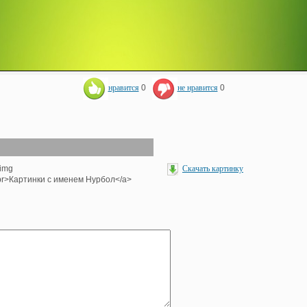
нравится
0
не нравится
0
<img
Скачать картинку
><br>Картинки с именем Нурбол</a>