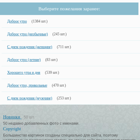
Выберите пожелания заранее:
Доброе утро
(1384 шт.)
Доброе утро (необычные)
(245 шт.)
С днем рождения (женщине)
(711 шт.)
Доброе утро (летние)
(83 шт.)
Хорошего утра и дня
(539 шт.)
Доброе утро, прикольные
(470 шт.)
С днем рождения (мужчине)
(253 шт.)
Новинки
50 шт.
50 недавно добавленных фото с именами.
Copyright
Большинство картинок созданы специально для сайта, поэтому