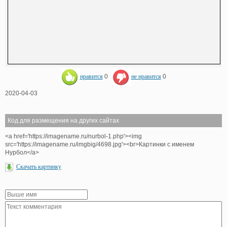
нравится
0
не нравится
0
2020-04-03
Код для размещения на других сайтах
<a href='https://imagename.ru/nurbol-1.php'><img
src='https://imagename.ru/imgbig/4698.jpg'><br>Картинки с именем
Нурбол</a>
Скачать картинку