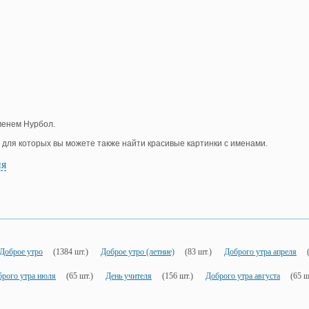
менем Нурбол.
, для которых вы можете также найти красивые картинки с именами.
ия
Доброе утро
(1384 шт.)
Доброе утро (летние)
(83 шт.)
Доброго утра апреля
брого утра июля
(65 шт.)
День учителя
(156 шт.)
Доброго утра августа
(65 ш