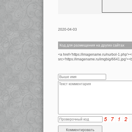
2020-04-03
Код для размещения на других сайтах
<a href='https://imagename.ru/nurbol-1.php'>
src='https://imagename.ru/imgbig/6641.jpg'