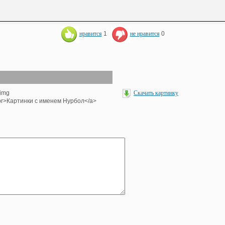
нравится
1
не нравится
0
<img
Скачать картинку
><br>Картинки с именем Нурбол</a>