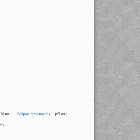
(70 шт.)
Доброго утра ноября
(65 шт.)
т.)