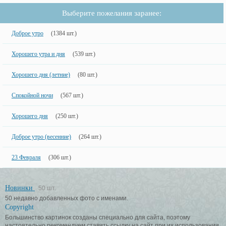
Выберите пожелания заранее:
Доброе утро
(1384 шт.)
Хорошего утра и дня
(539 шт.)
Хорошего дня (летние)
(80 шт.)
Спокойной ночи
(567 шт.)
Хорошего дня
(250 шт.)
Доброе утро (весенние)
(264 шт.)
23 Февраля
(306 шт.)
Новинки
50 шт.
50 недавно добавленных фото с именами.
Copyright
Большинство картинок созданы специально для сайта, поэтому
настоятельно рекомендуем ставить ссылку на сайт при их использовании.