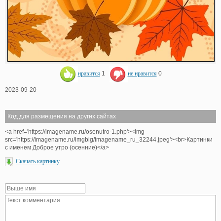
нравится
1
не нравится
0
2023-09-20
Код для размещения на других сайтах
<a href='https://imagename.ru/osenutro-1.php'><img
src='https://imagename.ru/imgbig/imagename_ru_32244.jpeg'><br>Картинки
с именем Доброе утро (осенние)</a>
Скачать картинку