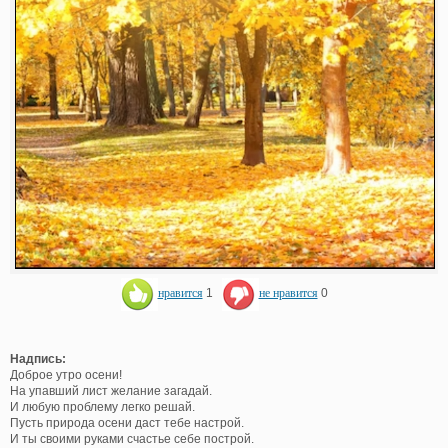
нравится
1
не нравится
0
Надпись:
Доброе утро осени!
На упавший лист желание загадай.
И любую проблему легко решай.
Пусть природа осени даст тебе настрой.
И ты своими руками счастье себе построй.