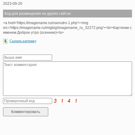
2023-09-20
Код для размещения на других сайтах
<a href='https://imagename.ru/osenutro-1.php'><img
src='https://imagename.ru/imgbig/imagename_ru_32272.png'><br>Картинки с
именем Доброе утро (осенние)</a>
Скачать картинку