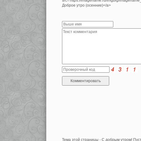
src='https://imagename.ru/imgbig/imagenam
Доброе утро (осенние)</a>
Тема этой страницы - С добрым утром! Пуст