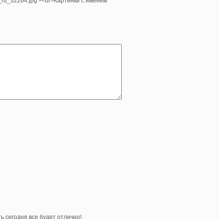
e_ru_32264.jpg'><br>Картинки с именем
ь сегодня все будет отлично!.