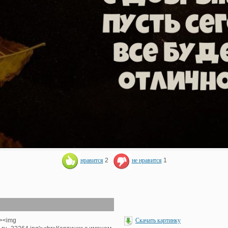
нравится
2
не нравится
1
'><img
Скачать картинку